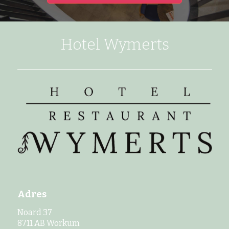
Hotel Wymerts
Adres
Noard 37
8711 AB Workum