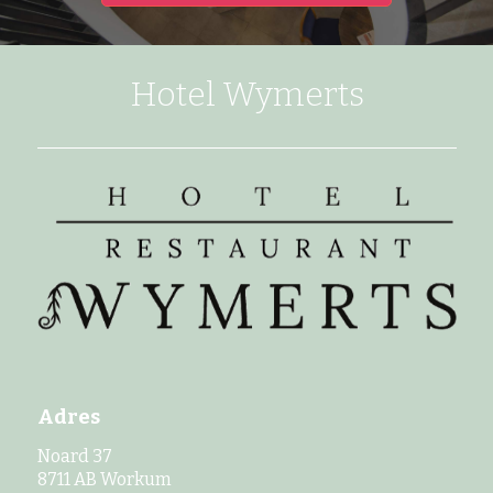
Hotel Wymerts
Adres
Noard 37
8711 AB Workum