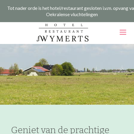
Tot nader orde is het hotel/restaurant gesloten i.v.m. opvang v
Nieuws
Over ons
Contact
Oekraïense vluchtelingen
Geniet van de prachtige