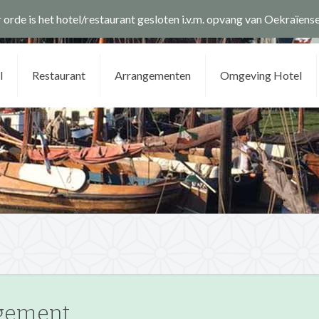
 orde is het hotel/restaurant gesloten i.v.m. opvang van Oekraïens
l
Restaurant
Arrangementen
Omgeving Hotel
ngement