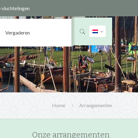
e vluchtelingen
Home
Nieuws
Over ons
Contact
Vergaderen
Home
Arrangementen
Onze arrangementen