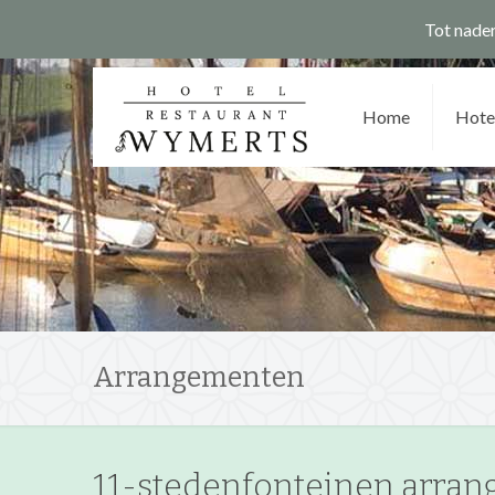
Tot nader
Home
Hote
Arrangementen
11-stedenfonteinen arra